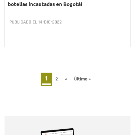
botellas incautadas en Bogotá!
PUBLICADO EL
14•DIC•2022
Paginación
Página
1
Page
2
Siguiente
››
Última
Último »
página
página
actual
Nombre
Nombre