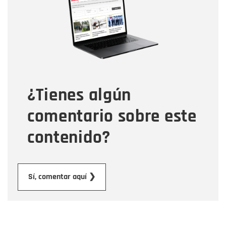
Correo electrónico
Tipo de comentario
¿Tienes algún
Mensaje
comentario sobre este
contenido?
Enviar
Sí, comentar aquí ❯