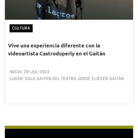
CULTURA
Vive una experiencia diferente con la
videoartista Castroduperly en el Gaitán
INICIA:
28•JUL•2023
LUGAR: SALA GAITÁN DEL TEATRO JORGE ELIÉCER GAITÁN