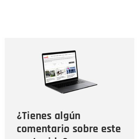
Nombre
Nombre
Correo electrónico
Tipo de comentario
¿Tienes algún
Mensaje
comentario sobre este