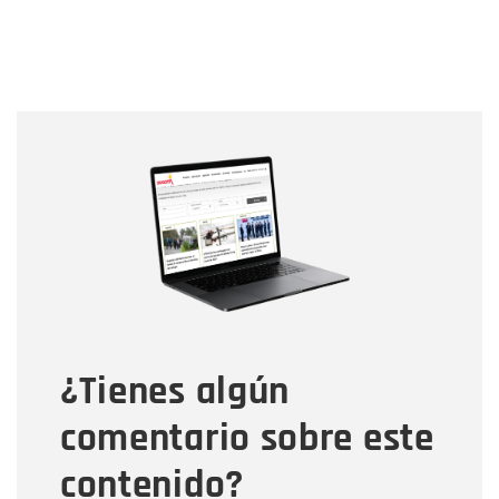
Nombre
Nombre
Correo electrónico
Tipo de comentario
¿Tienes algún
Mensaje
comentario sobre este
contenido?