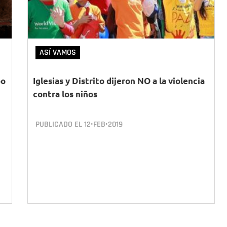
ASÍ VAMOS
po
Iglesias y Distrito dijeron NO a la violencia
contra los niños
PUBLICADO EL
12•FEB•2019