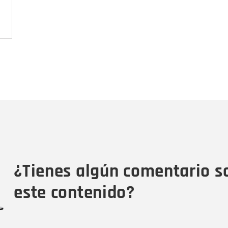
Nombre
C
Nombre
Tipo de comentario
M
¿Tienes algún comentario s
este contenido?