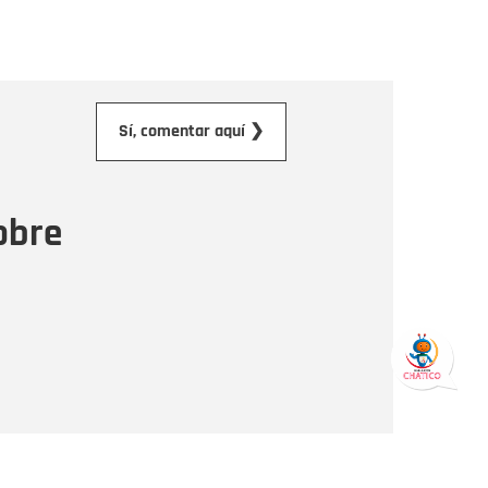
orreo electrónico
Sí, comentar aquí ❯
ensaje
obre
Enviar