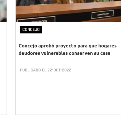
CONCEJO
Concejo aprobó proyecto para que hogares
deudores vulnerables conserven su casa
PUBLICADO EL
22•OCT•2022