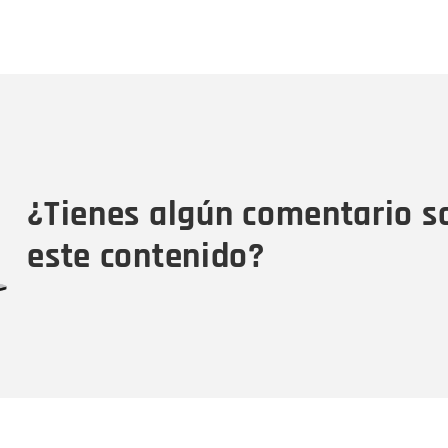
Nombre
C
Nombre
Tipo de comentario
M
¿Tienes algún comentario s
este contenido?