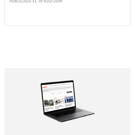
PUBLICADO EL
15•AGO•2018
Nombre
Nombre
Correo electrónico
Tipo de comentario