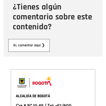
¿Tienes algún
Mensaje
comentario sobre este
contenido?
Enviar
Sí, comentar aquí ❯
ALCALDÍA DE BOGOTÁ
Cra 8 N° 10-65 / Tel:
+57 (601)