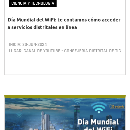
CIENCIA Y TECNOLOGÍA
Día Mundial del WiFi: te contamos cómo acceder
a servicios distritales en línea
INICIA:
20•JUN•2024
LUGAR: CANAL DE YOUTUBE - CONSEJERÍA DISTRITAL DE TIC