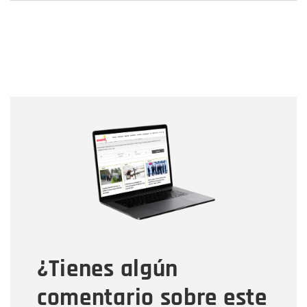
Nombre
Nombre
Correo electrónico
Tipo de comentario
¿Tienes algún
Mensaje
comentario sobre este