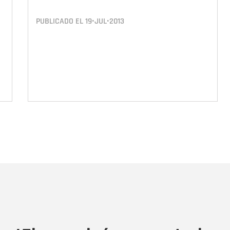
PUBLICADO EL
19•JUL•2013
Nombre
C
Nombre
Tipo de comentario
M