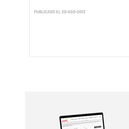
PUBLICADO EL
20•AGO•2013