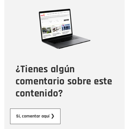
Nombre
Nombre
Correo electrónico
Tipo de comentario
¿Tienes algún
Mensaje
comentario sobre este
contenido?
Enviar
Sí, comentar aquí ❯