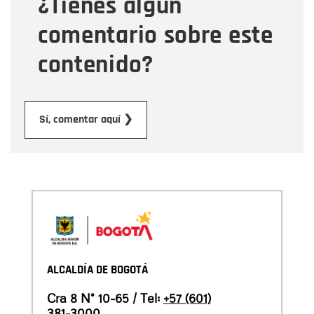
¿Tienes algún
Mensaje
comentario sobre este
contenido?
Enviar
Sí, comentar aquí ❯
ALCALDÍA DE BOGOTÁ
Cra 8 N° 10-65 / Tel:
+57 (601)
381-3000