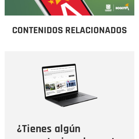
CONTENIDOS RELACIONADOS
Nombre
Nombre
Correo electrónico
Tipo de comentario
¿Tienes algún
Mensaje