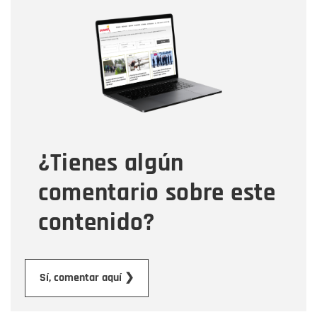
Nombre
Nombre
Correo electrónico
Tipo de comentario
¿Tienes algún
Mensaje
comentario sobre este
contenido?
Enviar
Sí, comentar aquí ❯