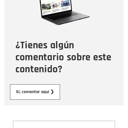
Tipo de comentario
¿Tienes algún
Mensaje
comentario sobre este
contenido?
Enviar
Sí, comentar aquí ❯