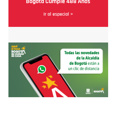
Bogotá Cumple 488 Años
Ir al especial >