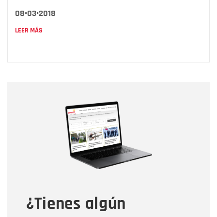
08•03•2018
LEER MÁS
Nombre
Nombre
Correo electrónico
Tipo de comentario
¿Tienes algún
Mensaje