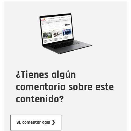
Nombre
Nombre
Correo electrónico
Tipo de comentario
¿Tienes algún
Mensaje
comentario sobre este
contenido?
Enviar
Sí, comentar aquí ❯