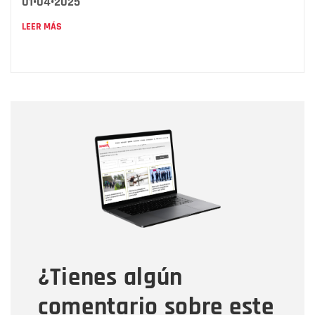
01•04•2025
LEER MÁS
Nombre
Nombre
Correo electrónico
Tipo de comentario
¿Tienes algún
Mensaje
comentario sobre este