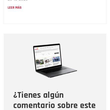
LEER MÁS
Nombre
Nombre
Correo electrónico
Tipo de comentario
¿Tienes algún
Mensaje
comentario sobre este