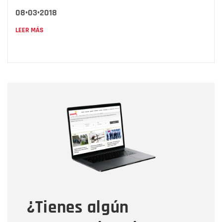
08•03•2018
LEER MÁS
Nombre
Nombre
Correo electrónico
Tipo de comentario
¿Tienes algún
Mensaje