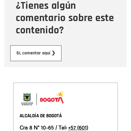
¿Tienes algún
Mensaje
comentario sobre este
contenido?
Enviar
Sí, comentar aquí ❯
ALCALDÍA DE BOGOTÁ
Cra 8 N° 10-65 / Tel:
+57 (601)