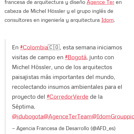
francesa de arquitectura y diseño
Agence Ter
en
cabeza de Michel Hössler y el grupo inglés de
consultores en ingeniería y arquitectura
Idom
.
En
#Colombia
🇨🇴, esta semana iniciamos
visitas de campo en
#Bogotá
, junto con
Michel Hössler, uno de los arquitectos
paisajistas más importantes del mundo,
recolectando insumos ambientales para el
proyecto del
#CorredorVerde
de la
Séptima.
@idubogota
@AgenceTerTeam
@IdomGroup
pi
— Agencia Francesa de Desarrollo (@AFD_es)