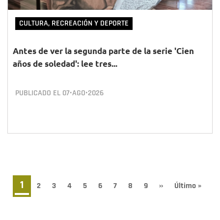
CULTURA, RECREACIÓN Y DEPORTE
Antes de ver la segunda parte de la serie 'Cien
años de soledad': lee tres...
PUBLICADO EL
07•AGO•2026
Paginación
Página
1
Page
2
Page
3
Page
4
Page
5
Page
6
Page
7
Page
8
Page
9
Siguiente
››
Última
Último »
página
página
actual