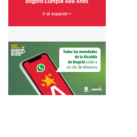
Bogotá Cumple 488 Años
Ir al especial >