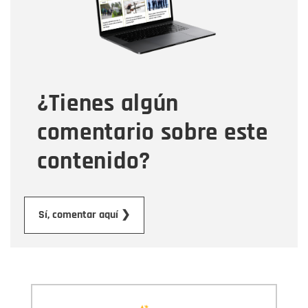
Tipo de comentario
¿Tienes algún
Mensaje
comentario sobre este
contenido?
Enviar
Sí, comentar aquí ❯