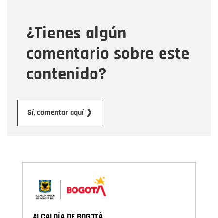
¿Tienes algún
Mensaje
comentario sobre este
contenido?
Enviar
Sí, comentar aquí ❯
ALCALDÍA DE BOGOTÁ