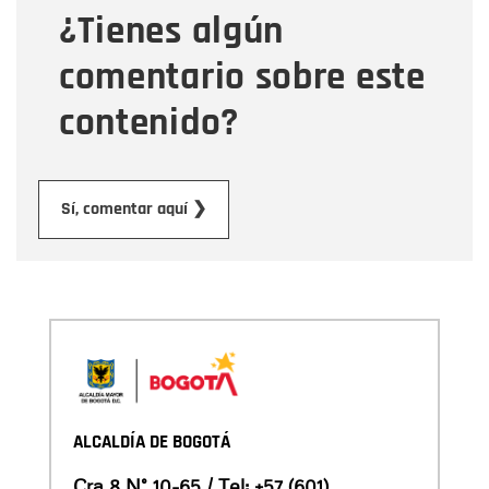
¿Tienes algún
Mensaje
comentario sobre este
contenido?
Enviar
Sí, comentar aquí ❯
ALCALDÍA DE BOGOTÁ
Cra 8 N° 10-65 / Tel:
+57 (601)