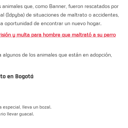
s animales que, como Banner, fueron rescatados por
al (Idpyba) de situaciones de maltrato o accidentes,
 la oportunidad de encontrar un nuevo hogar.
isión y multa para hombre que maltrató a su perro
 a algunos de los animales que están en adopción,
ato en Bogotá
a especial, lleva un bozal.
rio llevar guacal.