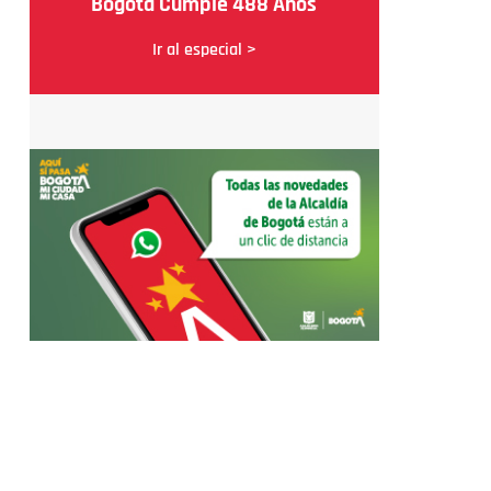
Bogotá Cumple 488 Años
Ir al especial >