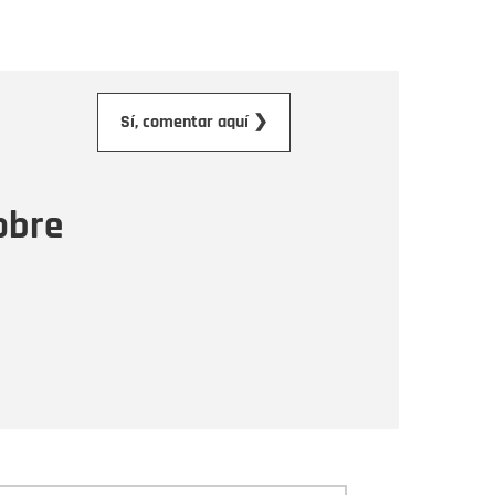
orreo electrónico
Sí, comentar aquí ❯
ensaje
obre
Enviar