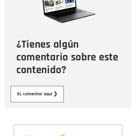
Tipo de comentario
¿Tienes algún
Mensaje
comentario sobre este
contenido?
Enviar
Sí, comentar aquí ❯