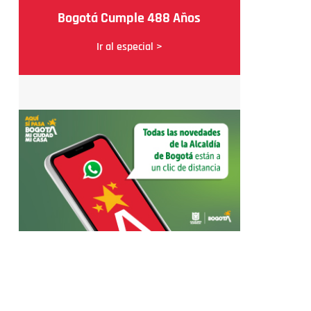
Bogotá Cumple 488 Años
Ir al especial >