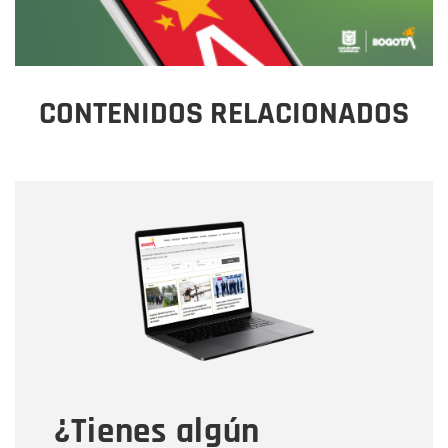
CONTENIDOS RELACIONADOS
Nombre
Nombre
Correo electrónico
Tipo de comentario
¿Tienes algún
Mensaje