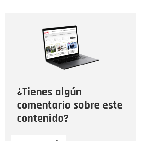
Nombre
Nombre
Correo electrónico
Tipo de comentario
¿Tienes algún
Mensaje
comentario sobre este
contenido?