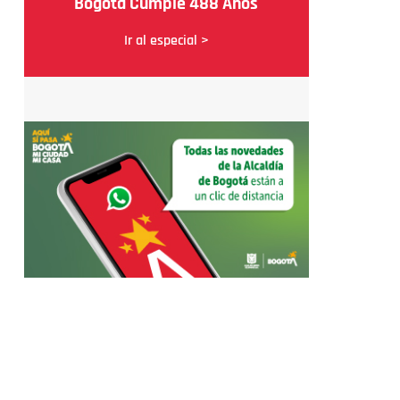
Bogotá Cumple 488 Años
Ir al especial >