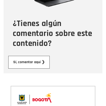
Tipo de comentario
¿Tienes algún
Mensaje
comentario sobre este
contenido?
Enviar
Sí, comentar aquí ❯