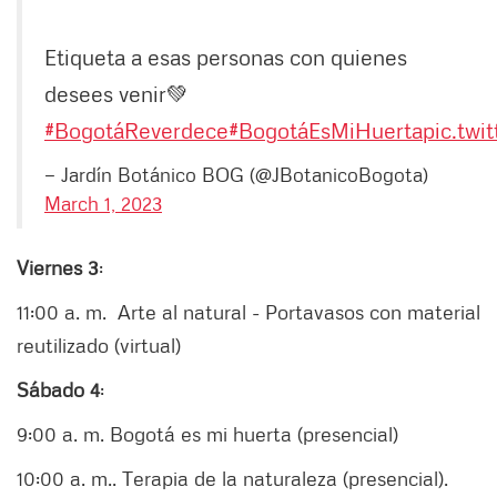
Etiqueta a esas personas con quienes
desees venir💚
#BogotáReverdece
#BogotáEsMiHuerta
pic.twi
— Jardín Botánico BOG (@JBotanicoBogota)
March 1, 2023
Viernes 3
:
11:00 a. m. Arte al natural - Portavasos con material
reutilizado (virtual)
Sábado 4
:
9:00 a. m. Bogotá es mi huerta (presencial)
10:00 a. m.. Terapia de la naturaleza (presencial).