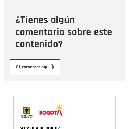
¿Tienes algún
Mensaje
comentario sobre este
contenido?
Enviar
Sí, comentar aquí ❯
ALCALDÍA DE BOGOTÁ