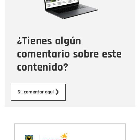
Tipo de comentario
¿Tienes algún
Mensaje
comentario sobre este
contenido?
Enviar
Sí, comentar aquí ❯