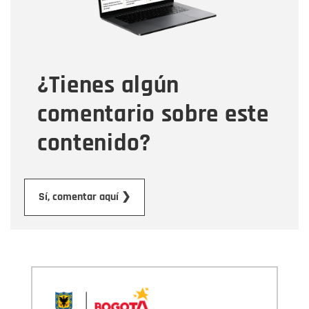
Tipo de comentario
¿Tienes algún
Mensaje
comentario sobre este
contenido?
Enviar
Sí, comentar aquí ❯