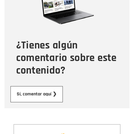
Tipo de comentario
¿Tienes algún
Mensaje
comentario sobre este
contenido?
Enviar
Sí, comentar aquí ❯