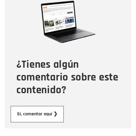
Nombre
Correo electrónico
Tipo de comentario
¿Tienes algún
Mensaje
comentario sobre este
contenido?
Enviar
Sí, comentar aquí ❯