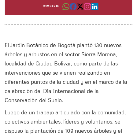
diferentes puntos de la ciudad y en el marco de
COMPARTE
la celebración del Día Internacional de la
Conservación del Suelo.
El Jardín Botánico de Bogotá plantó 130 nuevos
Por: Laura Judith Ramírez
árboles y arbustos en el sector Sierra Morena,
localidad de Ciudad Bolívar, como parte de las
intervenciones que se vienen realizando en
diferentes puntos de la ciudad y en el marco de la
celebración del Día Internacional de la
Conservación del Suelo.
Luego de un trabajo articulado con la comunidad,
colectivos ambientales, líderes y voluntarios, se
dispuso la plantación de 109 nuevos árboles y el