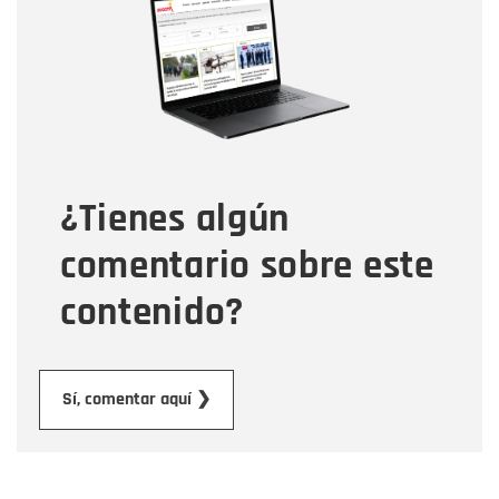
Correo electrónico
Tipo de comentario
¿Tienes algún
Mensaje
comentario sobre este
contenido?
Enviar
Sí, comentar aquí ❯