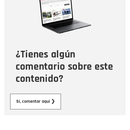
Correo electrónico
Tipo de comentario
¿Tienes algún
Mensaje
comentario sobre este
contenido?
Enviar
Sí, comentar aquí ❯