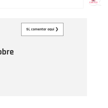
orreo electrónico
Sí, comentar aquí ❯
ensaje
obre
Enviar