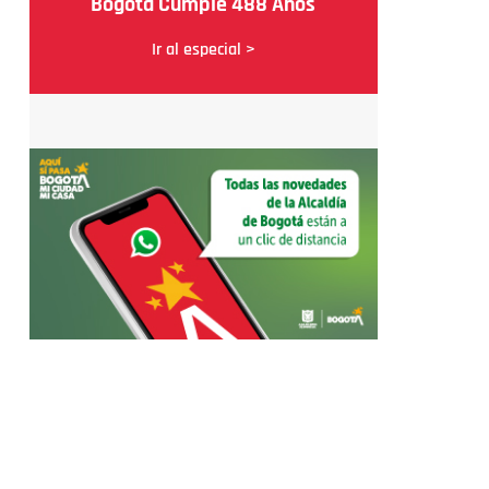
Bogotá Cumple 488 Años
Ir al especial >