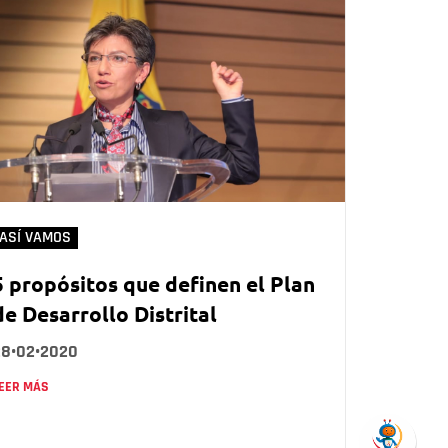
ASÍ VAMOS
5 propósitos que definen el Plan
de Desarrollo Distrital
28•02•2020
EER MÁS