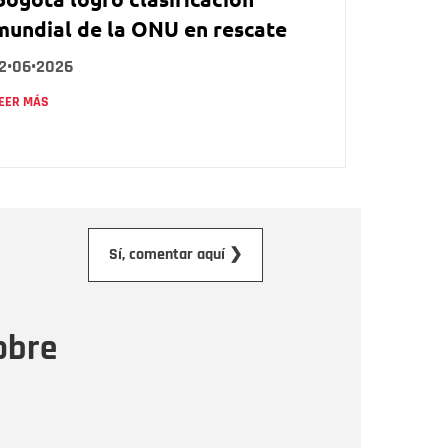
mundial de la ONU en rescate
12•06•2026
EER MÁS
orreo electrónico
Sí, comentar aquí ❯
ensaje
obre