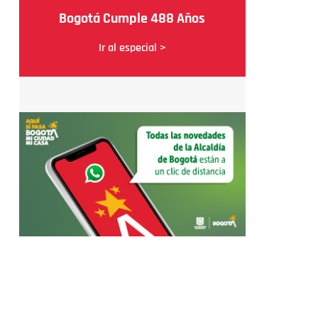
Bogotá Cumple 488 Años
Ir al especial >