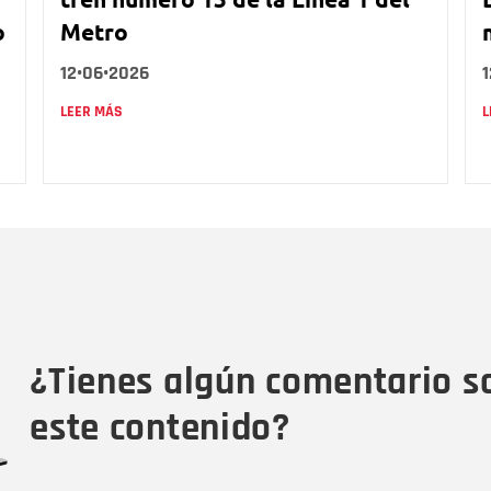
o
Metro
12•06•2026
LEER MÁS
L
Nombre
C
Nombre
Tipo de comentario
M
¿Tienes algún comentario s
este contenido?