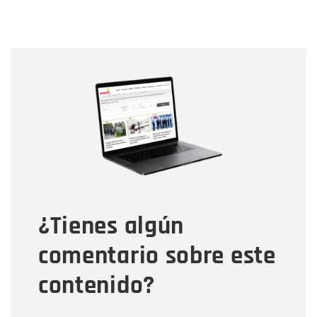
Nombre
Nombre
Correo electrónico
Tipo de comentario
¿Tienes algún
Mensaje
comentario sobre este
contenido?