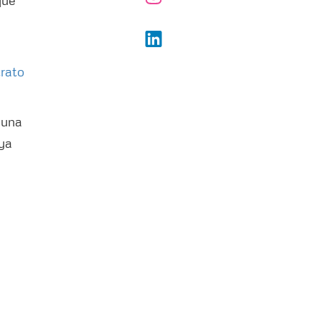
que
a
rato
 una
aya