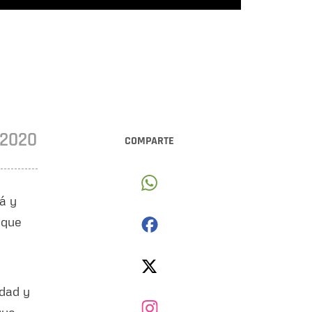
•2020
COMPARTE
á y
 que
idad y