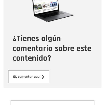
Correo electrónico
Tipo de comentario
¿Tienes algún
Mensaje
comentario sobre este
contenido?
Enviar
Sí, comentar aquí ❯