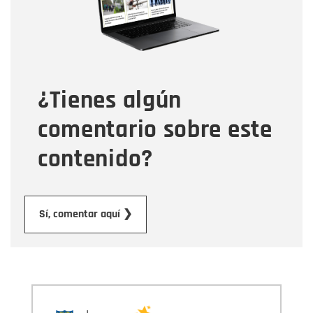
Tipo de comentario
¿Tienes algún
Mensaje
comentario sobre este
contenido?
Enviar
Sí, comentar aquí ❯