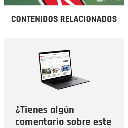
CONTENIDOS RELACIONADOS
Nombre
Nombre
Correo electrónico
Tipo de comentario
¿Tienes algún
Mensaje
comentario sobre este