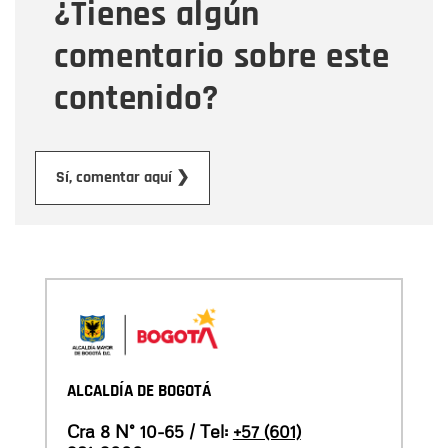
¿Tienes algún
Mensaje
comentario sobre este
contenido?
Enviar
Sí, comentar aquí ❯
ALCALDÍA DE BOGOTÁ
Cra 8 N° 10-65 / Tel:
+57 (601)