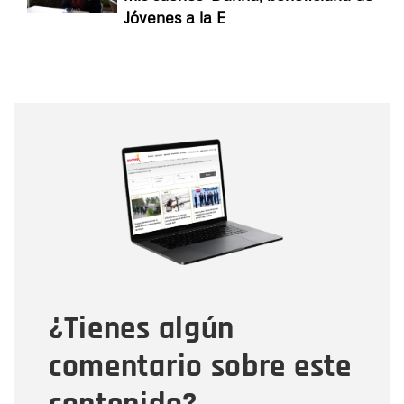
Jóvenes a la E
Nombre
Nombre
Correo electrónico
Tipo de comentario
¿Tienes algún
Mensaje
comentario sobre este