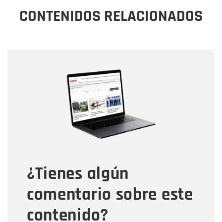
CONTENIDOS RELACIONADOS
Nombre
Nombre
Correo electrónico
Tipo de comentario
¿Tienes algún
Mensaje
comentario sobre este
contenido?