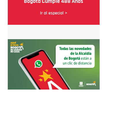
Bogotá Cumple 488 Años
Ir al especial >